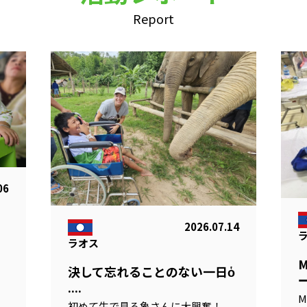
Report
06
2026.07.14
ラオス
る
決して忘れることのない一日ὁ
ー
....
M
初めて生で見る象さんに大興奮！