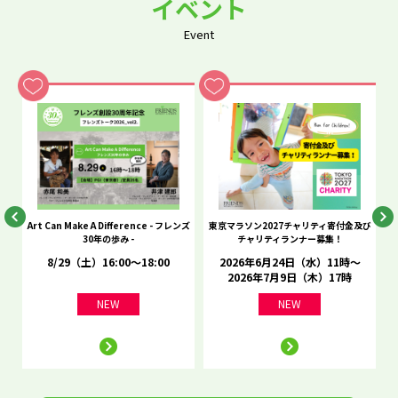
イベント
Event
he
Art Can Make A Difference - フレンズ
東京マラソン2027チャリティ寄付金及び
C
30年の歩み -
チャリティランナー募集！
8/29（土）16:00～18:00
2026年6月24日（水）11時～
2026年7月9日（木）17時
NEW
NEW