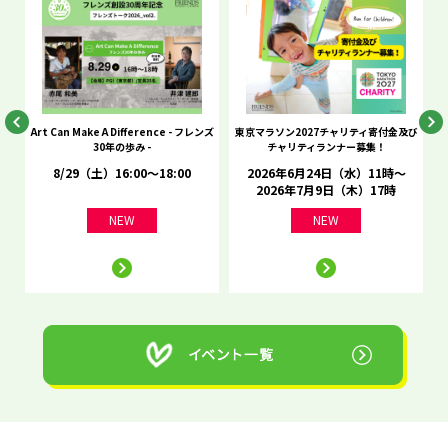
he
Art Can Make A Difference - フレンズ
東京マラソン2027チャリティ寄付金及び
C
30年の歩み -
チャリティランナー募集！
8/29（土）16:00～18:00
2026年6月24日（水）11時～
2026年7月9日（木）17時
NEW
NEW