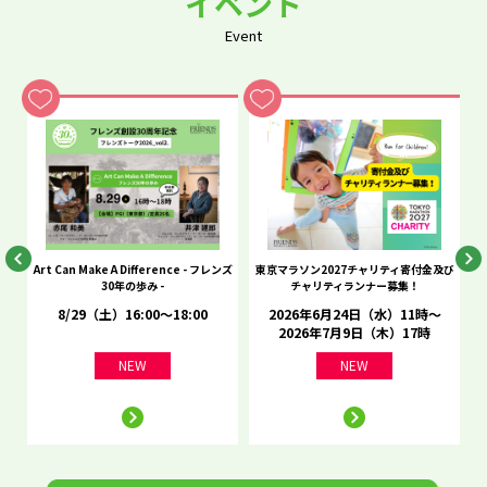
イベント
Event
he
Art Can Make A Difference - フレンズ
東京マラソン2027チャリティ寄付金及び
C
30年の歩み -
チャリティランナー募集！
8/29（土）16:00～18:00
2026年6月24日（水）11時～
2026年7月9日（木）17時
NEW
NEW