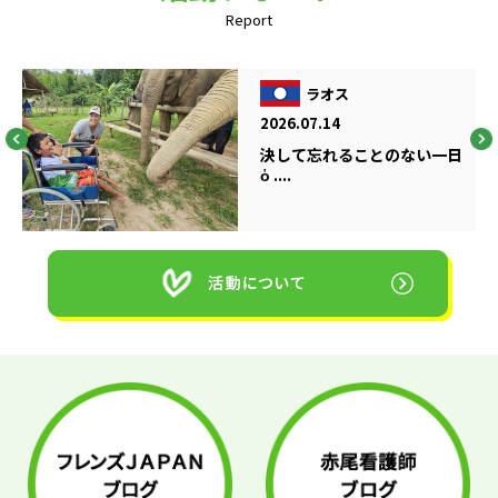
Report
ラオス
2026.07.14
決して忘れることのない一日
ὁ ....