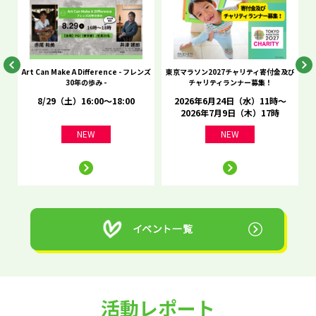
he
Art Can Make A Difference - フレンズ
東京マラソン2027チャリティ寄付金及び
C
30年の歩み -
チャリティランナー募集！
8/29（土）16:00～18:00
2026年6月24日（水）11時～
2026年7月9日（木）17時
NEW
NEW
活動レポート