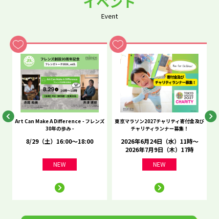
イベント
Event
he
Art Can Make A Difference - フレンズ
東京マラソン2027チャリティ寄付金及び
C
30年の歩み -
チャリティランナー募集！
8/29（土）16:00～18:00
2026年6月24日（水）11時～
2026年7月9日（木）17時
NEW
NEW