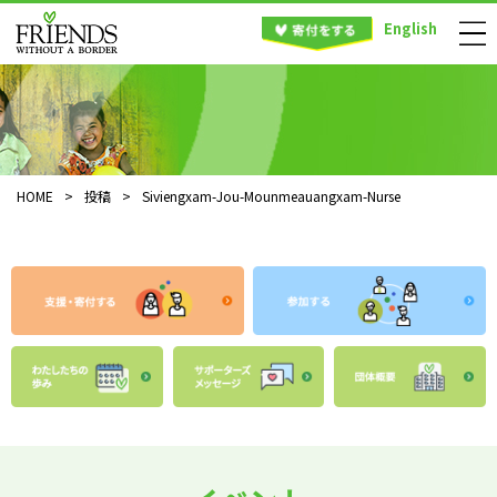
English
HOME
>
投稿
>
Siviengxam-Jou-Mounmeauangxam-Nurse