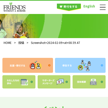
English
HOME
>
投稿
>
Screenshot+2024-02-09+at+08.59.47