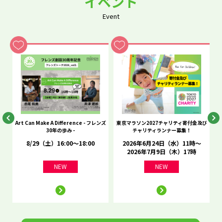
イベント
Event
he
Art Can Make A Difference - フレンズ
東京マラソン2027チャリティ寄付金及び
C
30年の歩み -
チャリティランナー募集！
8/29（土）16:00～18:00
2026年6月24日（水）11時～
2026年7月9日（木）17時
NEW
NEW