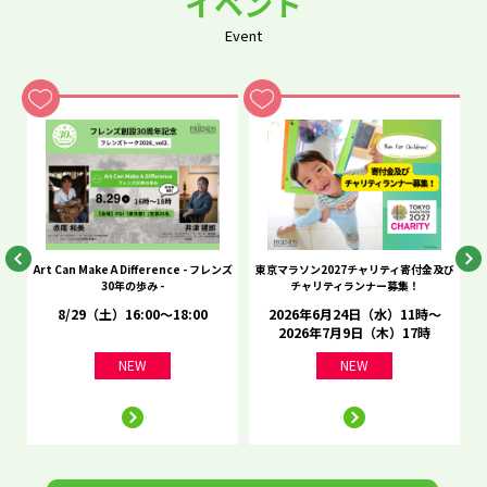
イベント
Event
he
Art Can Make A Difference - フレンズ
東京マラソン2027チャリティ寄付金及び
C
30年の歩み -
チャリティランナー募集！
8/29（土）16:00～18:00
2026年6月24日（水）11時～
2026年7月9日（木）17時
NEW
NEW