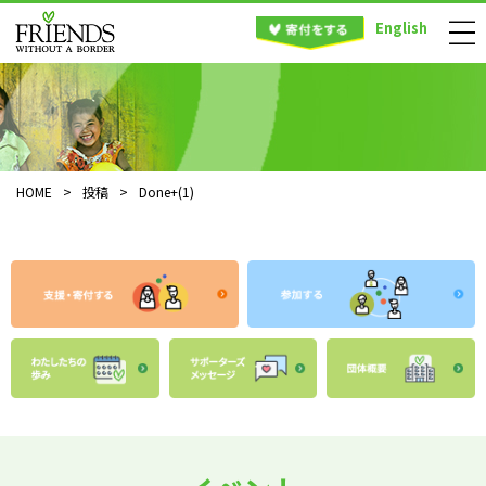
English
HOME
>
投稿
>
Done+(1)