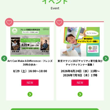
イベント
Event
he
Art Can Make A Difference - フレンズ
東京マラソン2027チャリティ寄付金及び
C
30年の歩み -
チャリティランナー募集！
8/29（土）16:00～18:00
2026年6月24日（水）11時～
2026年7月9日（木）17時
NEW
NEW