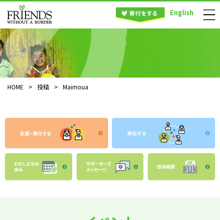
English
HOME
>
投稿
>
Maimoua