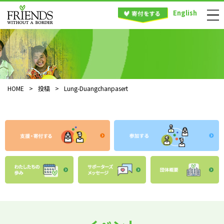
English
HOME
>
投稿
>
Lung-Duangchanpasert