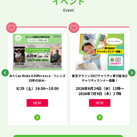
イベント
Event
he
Art Can Make A Difference - フレンズ
東京マラソン2027チャリティ寄付金及び
C
30年の歩み -
チャリティランナー募集！
8/29（土）16:00～18:00
2026年6月24日（水）11時～
2026年7月9日（木）17時
NEW
NEW