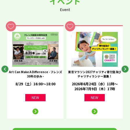
イベント
Event
he
Art Can Make A Difference - フレンズ
東京マラソン2027チャリティ寄付金及び
C
30年の歩み -
チャリティランナー募集！
8/29（土）16:00～18:00
2026年6月24日（水）11時～
2026年7月9日（木）17時
NEW
NEW