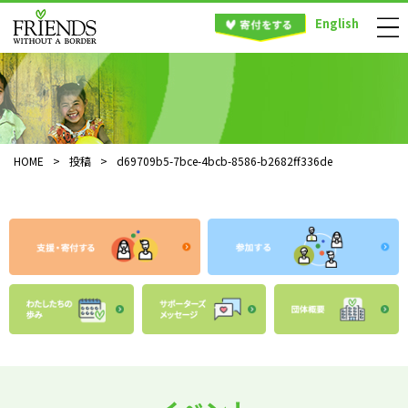
English
HOME
>
投稿
>
d69709b5-7bce-4bcb-8586-b2682ff336de