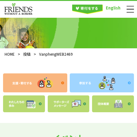
English
HOME
>
投稿
>
VanphengWEB2469