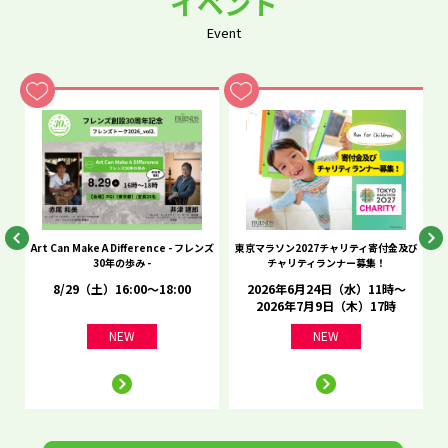
イベント
Event
he
Art Can Make A Difference - フレンズ
東京マラソン2027チャリティ寄付金及び
C
30年の歩み -
チャリティランナー募集！
8/29（土）16:00～18:00
2026年6月24日（水）11時～
2026年7月9日（木）17時
NEW
NEW