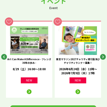
イベント
Event
he
Art Can Make A Difference - フレンズ
東京マラソン2027チャリティ寄付金及び
C
30年の歩み -
チャリティランナー募集！
8/29（土）16:00～18:00
2026年6月24日（水）11時～
2026年7月9日（木）17時
NEW
NEW