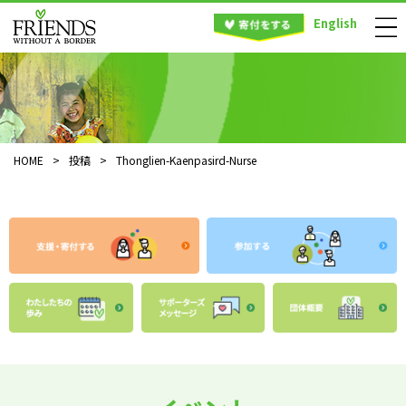
English
HOME
>
投稿
>
Thonglien-Kaenpasird-Nurse