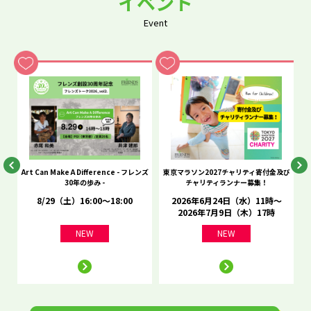
イベント
Event
he
Art Can Make A Difference - フレンズ
東京マラソン2027チャリティ寄付金及び
C
30年の歩み -
チャリティランナー募集！
8/29（土）16:00～18:00
2026年6月24日（水）11時～
2026年7月9日（木）17時
NEW
NEW