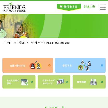
English
HOME
>
投稿
>
rathiPhoto-e1549661808700