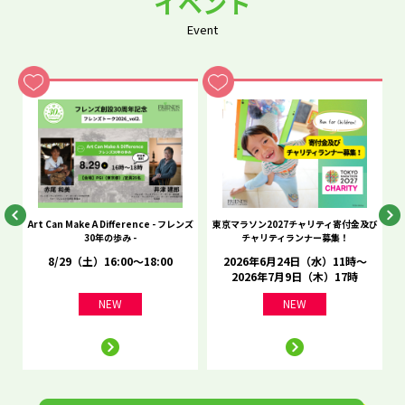
イベント
Event
he
Art Can Make A Difference - フレンズ
東京マラソン2027チャリティ寄付金及び
C
30年の歩み -
チャリティランナー募集！
8/29（土）16:00～18:00
2026年6月24日（水）11時～
2026年7月9日（木）17時
NEW
NEW