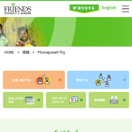
English
HOME
>
投稿
>
Phonepasert-Thy