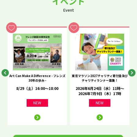
イベント
Event
he
Art Can Make A Difference - フレンズ
東京マラソン2027チャリティ寄付金及び
C
30年の歩み -
チャリティランナー募集！
8/29（土）16:00～18:00
2026年6月24日（水）11時～
2026年7月9日（木）17時
NEW
NEW