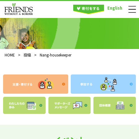
English
HOME
>
投稿
>
Nang-housekeeper