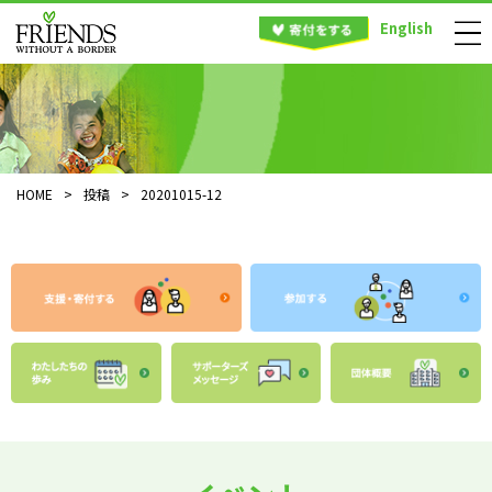
English
HOME
>
投稿
>
20201015-12