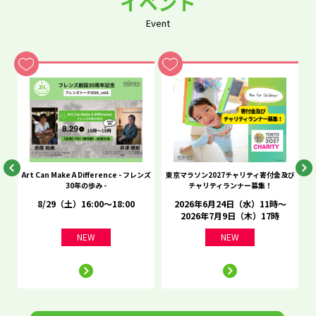
イベント
Event
he
Art Can Make A Difference - フレンズ
東京マラソン2027チャリティ寄付金及び
C
30年の歩み -
チャリティランナー募集！
8/29（土）16:00～18:00
2026年6月24日（水）11時～
2026年7月9日（木）17時
NEW
NEW