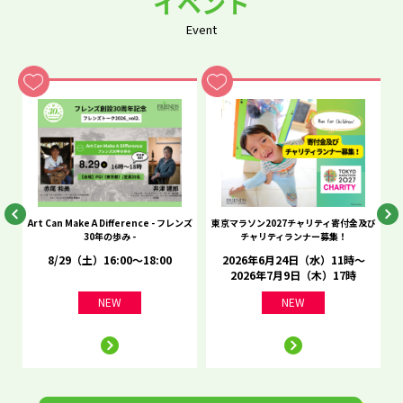
イベント
Event
he
Art Can Make A Difference - フレンズ
東京マラソン2027チャリティ寄付金及び
C
30年の歩み -
チャリティランナー募集！
8/29（土）16:00～18:00
2026年6月24日（水）11時～
2026年7月9日（木）17時
NEW
NEW