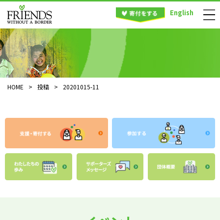
English
HOME
>
投稿
>
20201015-11