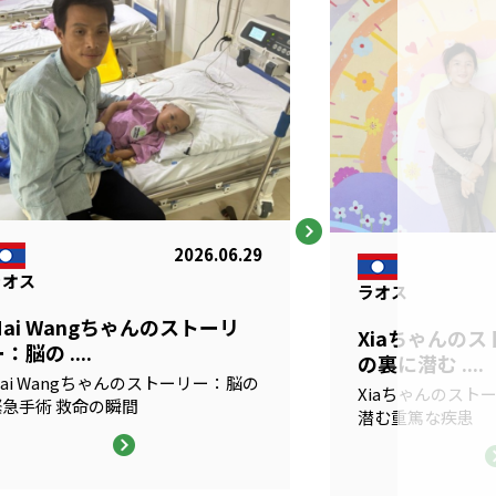
2026.06.29
ラオス
ラオス
Mai Wangちゃんのストーリ
Xiaちゃんの
：脳の ....
の裏に潜む ....
ai Wangちゃんのストーリー：脳の
Xiaちゃんのスト
緊急手術 救命の瞬間
潜む重篤な疾患