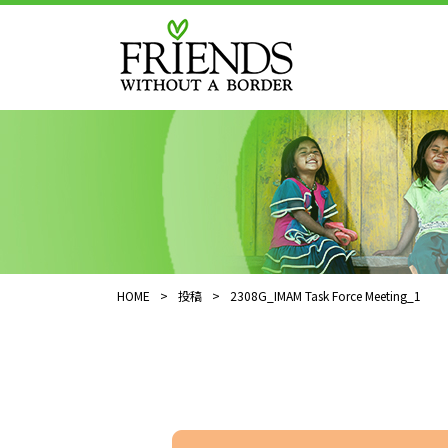
HOME
>
投稿
>
2308G_IMAM Task Force Meeting_1