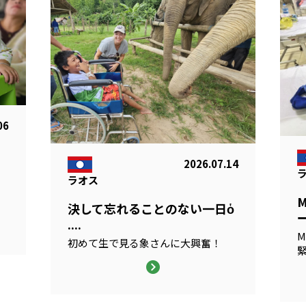
06
2026.07.14
ラオス
る
決して忘れることのない一日ὁ
ー
....
M
初めて生で見る象さんに大興奮！