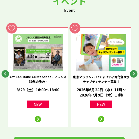
イベント
Event
he
Art Can Make A Difference - フレンズ
東京マラソン2027チャリティ寄付金及び
C
30年の歩み -
チャリティランナー募集！
8/29（土）16:00～18:00
2026年6月24日（水）11時～
2026年7月9日（木）17時
NEW
NEW