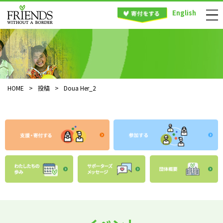
English
HOME
>
投稿
>
Doua Her_2