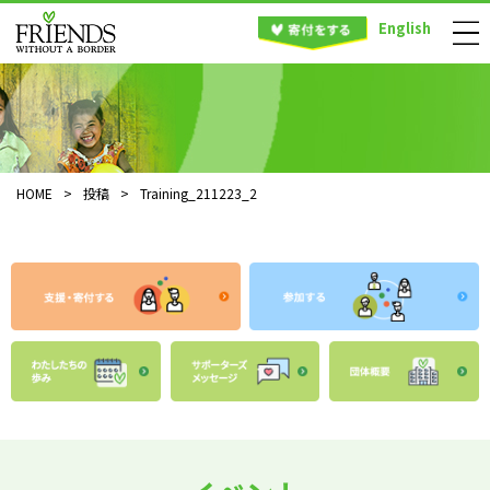
English
HOME
>
投稿
>
Training_211223_2