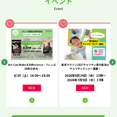
イベント
Event
he
Art Can Make A Difference - フレンズ
東京マラソン2027チャリティ寄付金及び
C
30年の歩み -
チャリティランナー募集！
8/29（土）16:00～18:00
2026年6月24日（水）11時～
2026年7月9日（木）17時
NEW
NEW