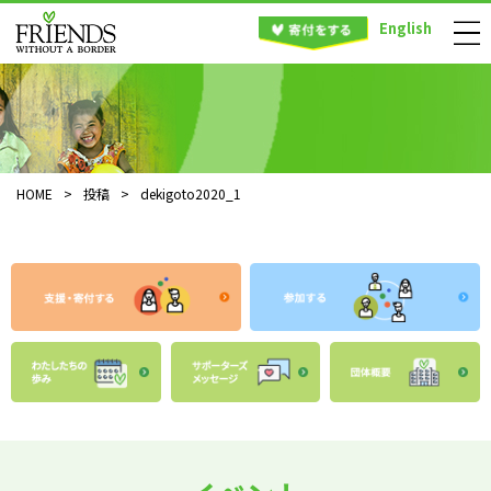
English
HOME
>
投稿
>
dekigoto2020_1