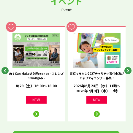
イベント
Event
he
Art Can Make A Difference - フレンズ
東京マラソン2027チャリティ寄付金及び
C
30年の歩み -
チャリティランナー募集！
8/29（土）16:00～18:00
2026年6月24日（水）11時～
2026年7月9日（木）17時
NEW
NEW