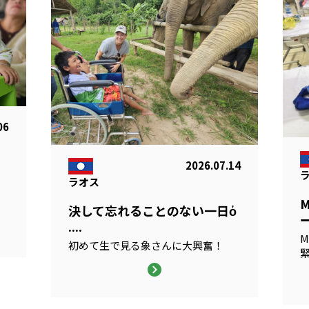
06
2026.07.14
ラオス
る
決して忘れることのない一日ὁ
ー
....
M
初めて生で見る象さんに大興奮！