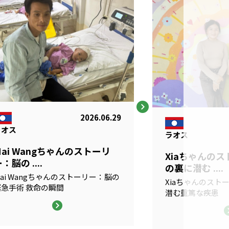
2026.06.29
ラオス
ラオス
Mai Wangちゃんのストーリ
Xiaちゃんの
：脳の ....
の裏に潜む ....
ai Wangちゃんのストーリー：脳の
Xiaちゃんのスト
緊急手術 救命の瞬間
潜む重篤な疾患