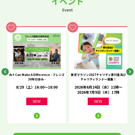
イベント
Event
he
Art Can Make A Difference - フレンズ
東京マラソン2027チャリティ寄付金及び
C
30年の歩み -
チャリティランナー募集！
8/29（土）16:00～18:00
2026年6月24日（水）11時～
2026年7月9日（木）17時
NEW
NEW