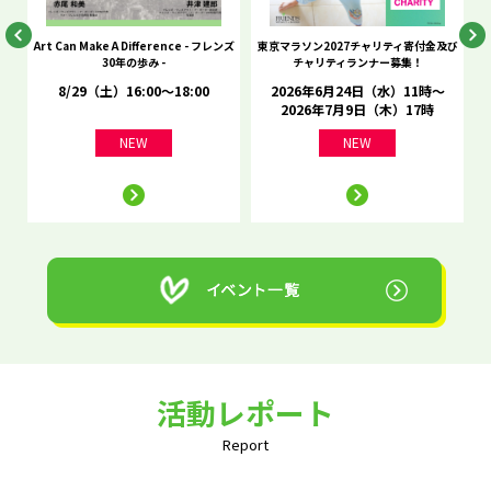
he
Art Can Make A Difference - フレンズ
東京マラソン2027チャリティ寄付金及び
C
30年の歩み -
チャリティランナー募集！
8/29（土）16:00～18:00
2026年6月24日（水）11時～
2026年7月9日（木）17時
NEW
NEW
活動レポート
Report