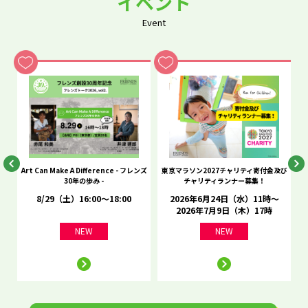
イベント
Event
he
Art Can Make A Difference - フレンズ
東京マラソン2027チャリティ寄付金及び
C
30年の歩み -
チャリティランナー募集！
8/29（土）16:00～18:00
2026年6月24日（水）11時～
2026年7月9日（木）17時
NEW
NEW