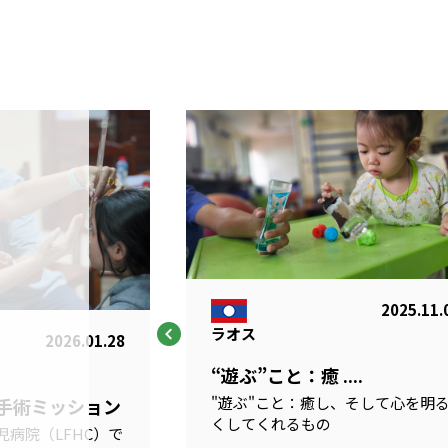
2025.11.
ラオス
2026.01.28
“遊ぶ”こと：癒 ....
"遊ぶ"こと：癒し、そして心を明
科手術ミッション
くしてくれるもの
病院（LFHC）で