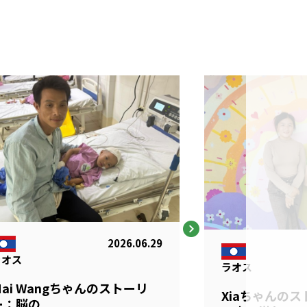
2026.06.29
ラオス
ラオス
Mai Wangちゃんのストーリ
Xiaちゃんの
：脳の ....