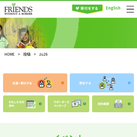
English
HOME
>
投稿
>
zu26