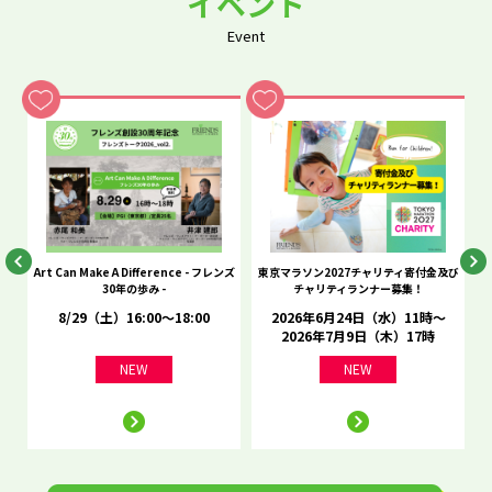
イベント
Event
he
Art Can Make A Difference - フレンズ
東京マラソン2027チャリティ寄付金及び
C
30年の歩み -
チャリティランナー募集！
8/29（土）16:00～18:00
2026年6月24日（水）11時～
2026年7月9日（木）17時
NEW
NEW