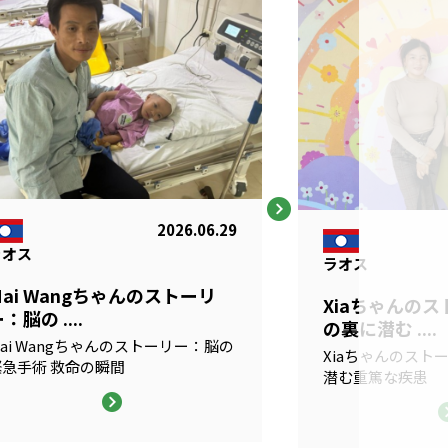
2026.06.29
ラオス
ラオス
Mai Wangちゃんのストーリ
Xiaちゃんの
：脳の ....
の裏に潜む ....
ai Wangちゃんのストーリー：脳の
Xiaちゃんのスト
緊急手術 救命の瞬間
潜む重篤な疾患