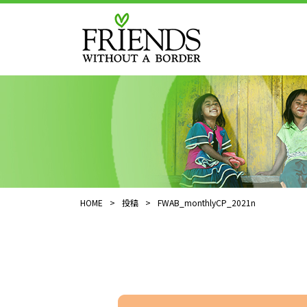
HOME
>
投稿
>
FWAB_monthlyCP_2021n