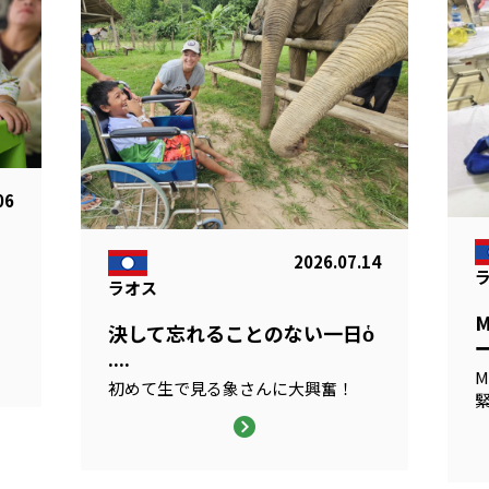
06
2026.07.14
ラオス
る
決して忘れることのない一日ὁ
ー
....
M
初めて生で見る象さんに大興奮！