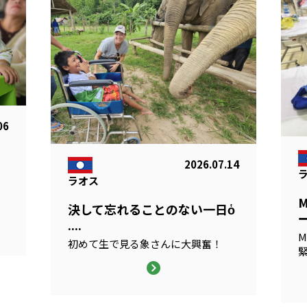
06
2026.07.14
ラオス
る
決して忘れることのない一日ὁ
ー
....
M
初めて生で見る象さんに大興奮！