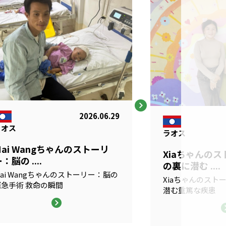
2026.06.29
ラオス
ラオス
Mai Wangちゃんのストーリ
Xiaちゃんの
：脳の ....
の裏に潜む ....
ai Wangちゃんのストーリー：脳の
Xiaちゃんのスト
緊急手術 救命の瞬間
潜む重篤な疾患