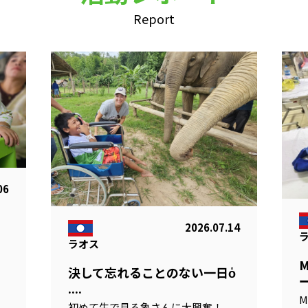
Report
06
2026.07.14
ラオス
る
決して忘れることのない一日ὁ
ー
....
M
初めて生で見る象さんに大興奮！