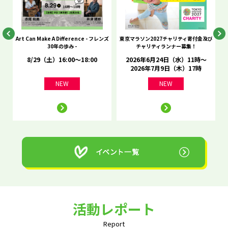
he
Art Can Make A Difference - フレンズ
東京マラソン2027チャリティ寄付金及び
C
30年の歩み -
チャリティランナー募集！
8/29（土）16:00～18:00
2026年6月24日（水）11時～
2026年7月9日（木）17時
NEW
NEW
活動レポート
Report