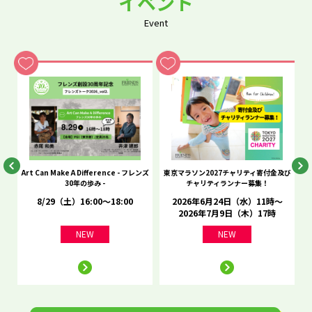
イベント
Event
he
Art Can Make A Difference - フレンズ
東京マラソン2027チャリティ寄付金及び
C
30年の歩み -
チャリティランナー募集！
8/29（土）16:00～18:00
2026年6月24日（水）11時～
2026年7月9日（木）17時
NEW
NEW