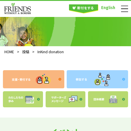
English
HOME
>
投稿
>
InKind donation