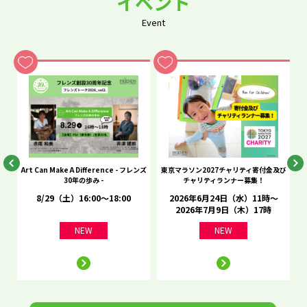
イベント
Event
he
Art Can Make A Difference - フレンズ
東京マラソン2027チャリティ寄付金及び
C
30年の歩み -
チャリティランナー募集！
8/29（土）16:00～18:00
2026年6月24日（水）11時～
2026年7月9日（木）17時
NEW
NEW