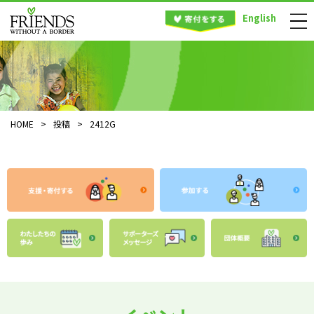
English
HOME
>
投稿
>
2412G