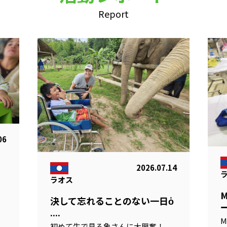
Report
06
2026.07.14
ラオス
る
決して忘れることのない一日ὁ
ー
....
M
初めて生で見る象さんに大興奮！