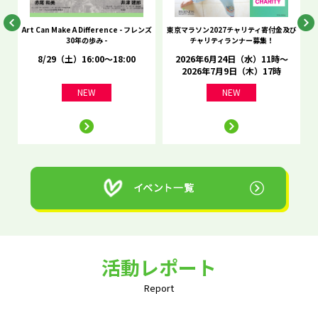
he
Art Can Make A Difference - フレンズ
東京マラソン2027チャリティ寄付金及び
C
30年の歩み -
チャリティランナー募集！
8/29（土）16:00～18:00
2026年6月24日（水）11時～
2026年7月9日（木）17時
NEW
NEW
活動レポート
Report