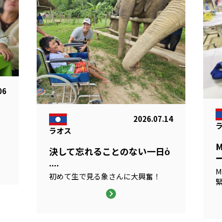
06
2026.07.14
ラオス
る
決して忘れることのない一日ὁ
ー
....
M
初めて生で見る象さんに大興奮！