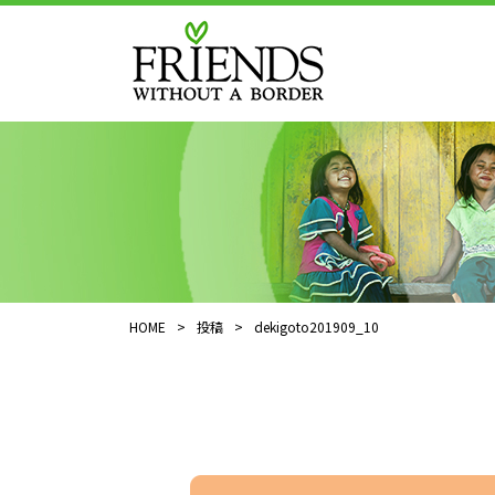
HOME
>
投稿
>
dekigoto201909_10