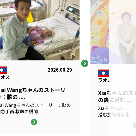
2026.06.29
ラオス
ラオス
Mai Wangちゃんのストーリ
Xiaちゃんの
：脳の ....
の裏に潜む ....
ai Wangちゃんのストーリー：脳の
Xiaちゃんのスト
緊急手術 救命の瞬間
潜む重篤な疾患