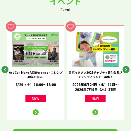
イベント
Event
he
Art Can Make A Difference - フレンズ
東京マラソン2027チャリティ寄付金及び
C
30年の歩み -
チャリティランナー募集！
8/29（土）16:00～18:00
2026年6月24日（水）11時～
2026年7月9日（木）17時
NEW
NEW