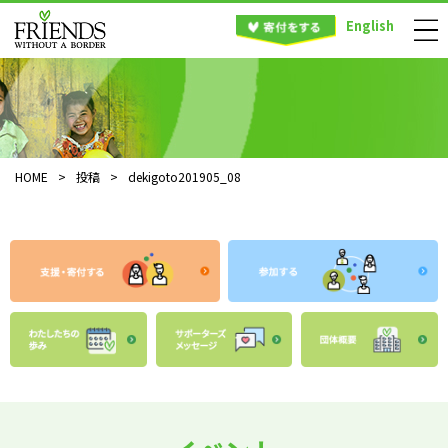
English
HOME
>
投稿
>
dekigoto201905_08