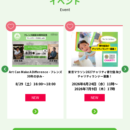
イベント
Event
he
Art Can Make A Difference - フレンズ
東京マラソン2027チャリティ寄付金及び
C
30年の歩み -
チャリティランナー募集！
8/29（土）16:00～18:00
2026年6月24日（水）11時～
2026年7月9日（木）17時
NEW
NEW