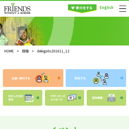
English
HOME
>
投稿
>
dekigoto201611_12