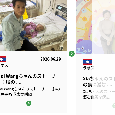
2026.06.29
ラオス
ラオス
Mai Wangちゃんのストーリ
Xiaちゃんの
：脳の ....
の裏に潜む ....
ai Wangちゃんのストーリー：脳の
Xiaちゃんのスト
緊急手術 救命の瞬間
潜む重篤な疾患