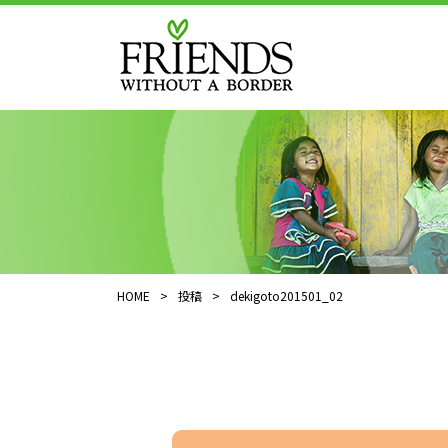
HOME
>
投稿
>
dekigoto201501_02