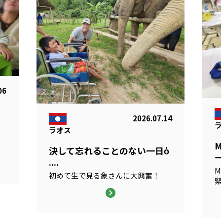
06
2026.07.14
ラオス
る
決して忘れることのない一日ὁ
ー
....
M
初めて生で見る象さんに大興奮！