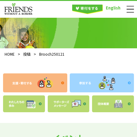
English
HOME
>
投稿
>
Brooch250121