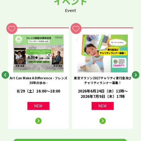
イベント
Event
he
Art Can Make A Difference - フレンズ
東京マラソン2027チャリティ寄付金及び
C
30年の歩み -
チャリティランナー募集！
8/29（土）16:00～18:00
2026年6月24日（水）11時～
2026年7月9日（木）17時
NEW
NEW