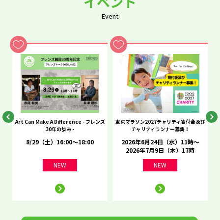
イベント
Event
he
Art Can Make A Difference - フレンズ
東京マラソン2027チャリティ寄付金及び
C
30年の歩み -
チャリティランナー募集！
8/29（土）16:00～18:00
2026年6月24日（水）11時～
2026年7月9日（木）17時
NEW
NEW