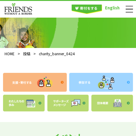
English
HOME
>
投稿
>
charity_banner_0424