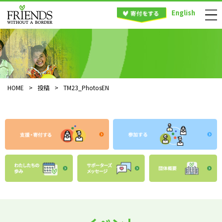
English
HOME
>
投稿
>
TM23_PhotosEN