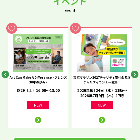
イベント
Event
he
Art Can Make A Difference - フレンズ
東京マラソン2027チャリティ寄付金及び
C
30年の歩み -
チャリティランナー募集！
8/29（土）16:00～18:00
2026年6月24日（水）11時～
2026年7月9日（木）17時
NEW
NEW