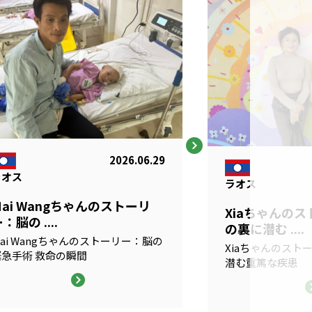
2026.06.29
ラオス
ラオス
Mai Wangちゃんのストーリ
Xiaちゃんの
：脳の ....
の裏に潜む ....
ai Wangちゃんのストーリー：脳の
Xiaちゃんのスト
緊急手術 救命の瞬間
潜む重篤な疾患