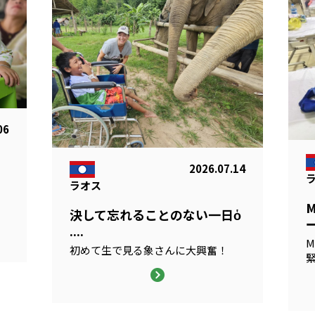
06
2026.07.14
ラオス
る
決して忘れることのない一日ὁ
ー
....
M
初めて生で見る象さんに大興奮！