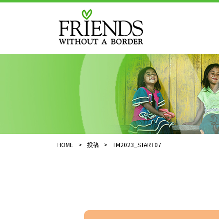
HOME
>
投稿
>
TM2023_START07