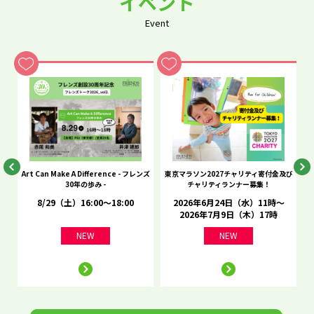
イベント
Event
he
Art Can Make A Difference - フレンズ
東京マラソン2027チャリティ寄付金及び
C
30年の歩み -
チャリティランナー募集！
8/29（土）16:00～18:00
2026年6月24日（水）11時～
2026年7月9日（木）17時
NEW
NEW