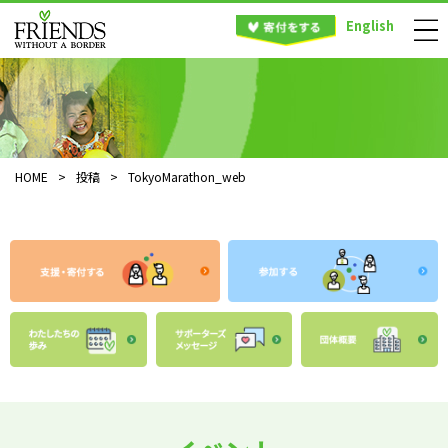
English
HOME
>
投稿
>
TokyoMarathon_web