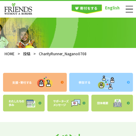
English
HOME
>
投稿
>
CharityRunner_Nagano0708