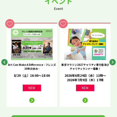
イベント
Event
he
Art Can Make A Difference - フレンズ
東京マラソン2027チャリティ寄付金及び
C
30年の歩み -
チャリティランナー募集！
8/29（土）16:00～18:00
2026年6月24日（水）11時～
2026年7月9日（木）17時
NEW
NEW