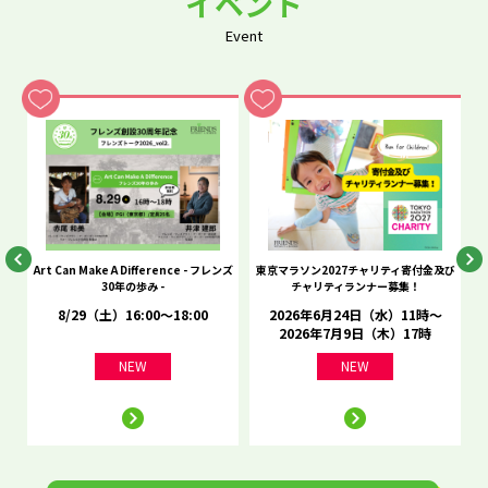
イベント
Event
he
Art Can Make A Difference - フレンズ
東京マラソン2027チャリティ寄付金及び
C
30年の歩み -
チャリティランナー募集！
8/29（土）16:00～18:00
2026年6月24日（水）11時～
2026年7月9日（木）17時
NEW
NEW