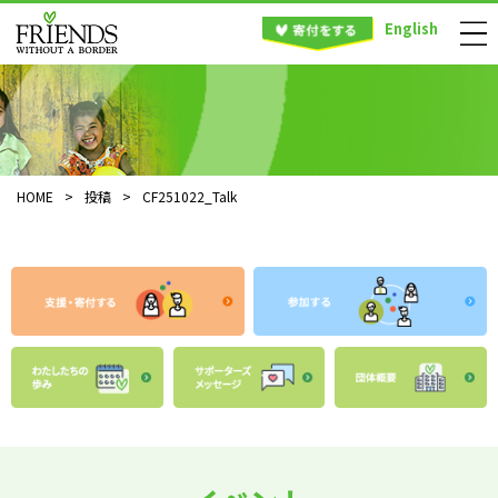
English
HOME
>
投稿
>
CF251022_Talk