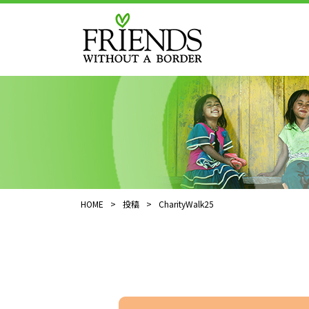
HOME
>
投稿
>
CharityWalk25