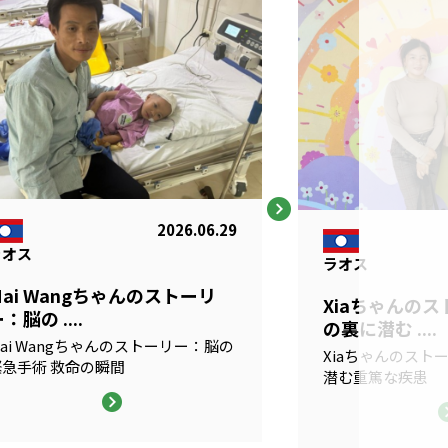
2026.06.29
ラオス
ラオス
Mai Wangちゃんのストーリ
Xiaちゃんの
：脳の ....
の裏に潜む ....
ai Wangちゃんのストーリー：脳の
Xiaちゃんのスト
緊急手術 救命の瞬間
潜む重篤な疾患