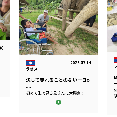
06
2026.07.14
ラオス
る
決して忘れることのない一日ὁ
ー
....
M
初めて生で見る象さんに大興奮！