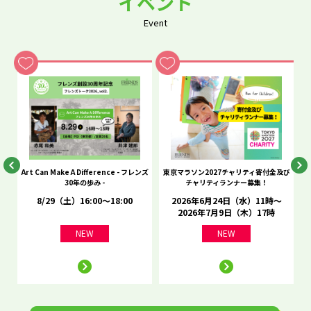
イベント
Event
he
Art Can Make A Difference - フレンズ
東京マラソン2027チャリティ寄付金及び
C
30年の歩み -
チャリティランナー募集！
8/29（土）16:00～18:00
2026年6月24日（水）11時～
2026年7月9日（木）17時
NEW
NEW