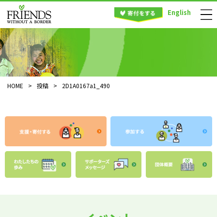
English
HOME
>
投稿
>
2D1A0167a1_490