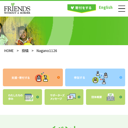
English
HOME
>
投稿
>
Nagano1126