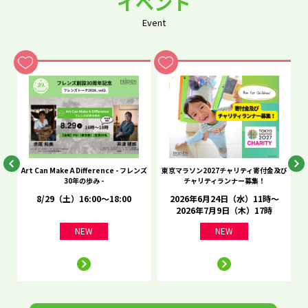
イベント
Event
he
Art Can Make A Difference - フレンズ
東京マラソン2027チャリティ寄付金及び
C
30年の歩み -
チャリティランナー募集！
8/29（土）16:00～18:00
2026年6月24日（水）11時～
2026年7月9日（木）17時
NEW
NEW